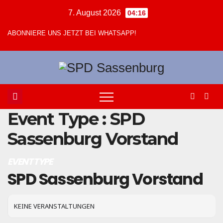
Zum
7. August 2026
04:16
Inhalt
ABONNIERE UNS JETZT BEI WHATSAPP!
springen
Event Type : SPD
Sassenburg Vorstand
EVENT TYPE
SPD Sassenburg Vorstand
KEINE VERANSTALTUNGEN