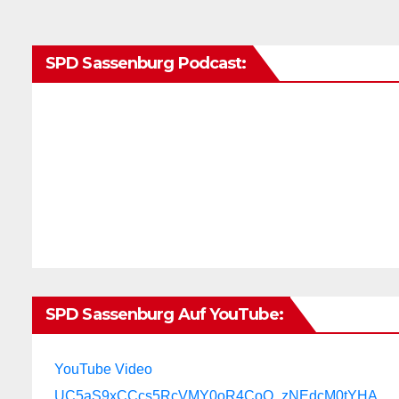
SPD Sassenburg Podcast:
SPD Sassenburg Auf YouTube:
YouTube Video
UC5aS9xCCcs5RcVMY0oR4CoQ_zNEdcM0tYHA