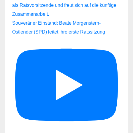
Souveräner Einstand: Beate Morgenstern-
Ostlender (SPD) leitet ihre erste Ratssitzung