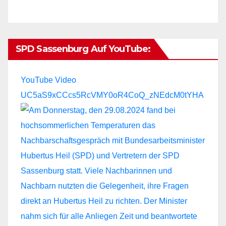
SPD Sassenburg Auf YouTube:
YouTube Video
UC5aS9xCCcs5RcVMY0oR4CoQ_zNEdcM0tYHA