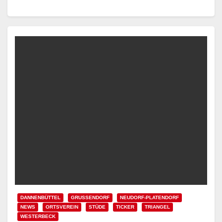
DANNENBÜTTEL
GRUSSENDORF
NEUDORF-PLATENDORF
NEWS
ORTSVEREIN
STÜDE
TICKER
TRIANGEL
WESTERBECK