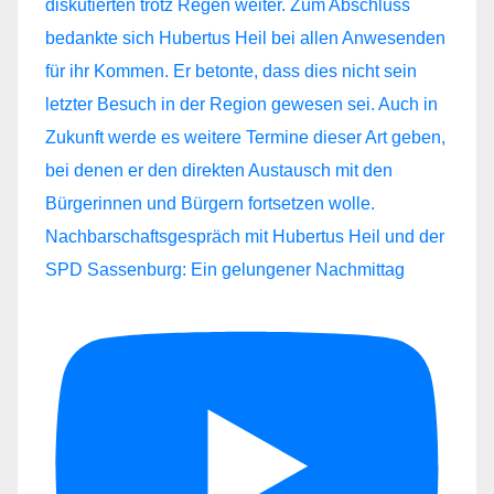
Nachbarschaftsgespräch mit Hubertus Heil und der
SPD Sassenburg: Ein gelungener Nachmittag