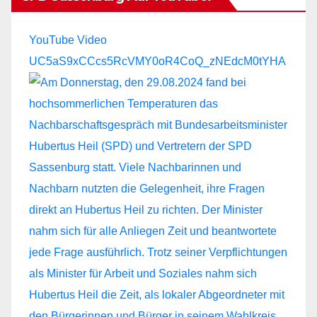
YouTube Video
UC5aS9xCCcs5RcVMY0oR4CoQ_zNEdcM0tYHA