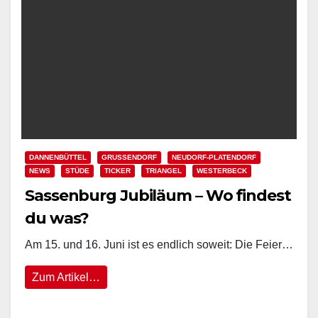
DANNENBÜTTEL
GRUSSENDORF
NEUDORF-PLATENDORF
NEWS
STÜDE
TICKER
TRIANGEL
WESTERBECK
Sassenburg Jubiläum – Wo findest
du was?
Am 15. und 16. Juni ist es endlich soweit: Die Feier…
Zum Artikel…