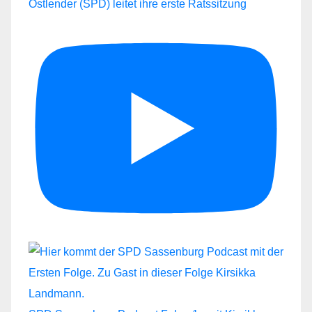
Ostlender (SPD) leitet ihre erste Ratssitzung