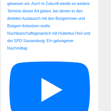
Nachbarschaftsgespräch mit Hubertus Heil und
der SPD Sassenburg: Ein gelungener
Nachmittag