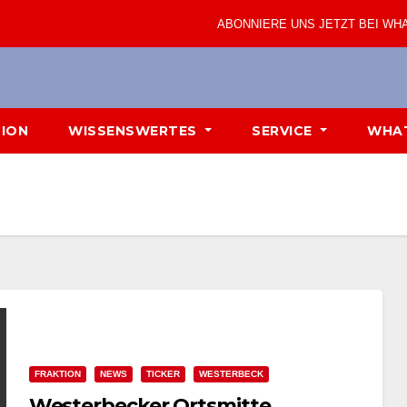
ABONNIERE UNS JETZT BEI WH
TION
WISSENSWERTES
SERVICE
WHA
FRAKTION
NEWS
TICKER
WESTERBECK
Westerbecker Ortsmitte