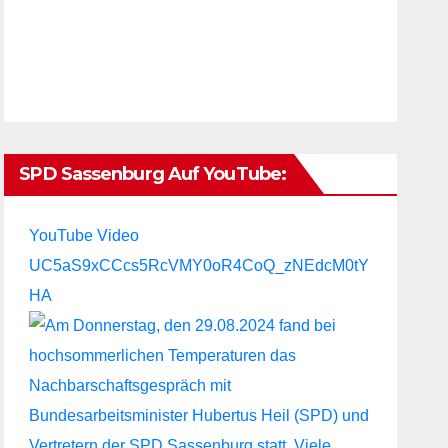
SPD Sassenburg Auf YouTube:
YouTube Video
UC5aS9xCCcs5RcVMY0oR4CoQ_zNEdcM0tY
HA