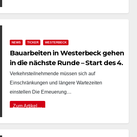
NEWS
TICKER
WESTERBECK
Bauarbeiten in Westerbeck gehen
in die nächste Runde – Start des 4.
Bauabschnitts ab 30. Juni
Verkehrsteilnehmende müssen sich auf
Einschränkungen und längere Wartezeiten
einstellen Die Erneuerung…
Zum Artikel…