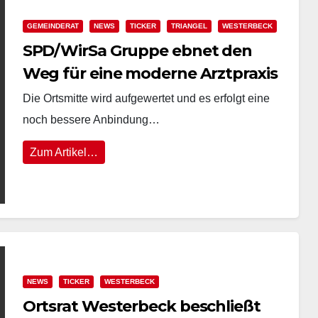
GEMEINDERAT
NEWS
TICKER
TRIANGEL
WESTERBECK
SPD/WirSa Gruppe ebnet den
Weg für eine moderne Arztpraxis
mit Apothekenanbindung und
Die Ortsmitte wird aufgewertet und es erfolgt eine
neuen Wohneinheiten in der
noch bessere Anbindung…
Ortsmitte vom Grundzentrum
Zum Artikel…
Westerbeck.
NEWS
TICKER
WESTERBECK
Ortsrat Westerbeck beschließt