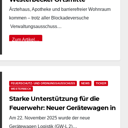
Ärztehaus, Apotheke und barrierefreier Wohnraum
kommen – trotz aller Blockadeversuche
Verwaltungsausschuss…
Zum Artikel…
FEUERSCHUTZ- UND ORDNUNGSAUSSCHUSS
NEWS
TICKER
WESTERBECK
Starke Unterstützung für die
Feuerwehr: Neuer Gerätewagen in
Westerbeck übergeben
Am 22. November 2025 wurde der neue
Gerätewagen Logistik (GW-L 2)…