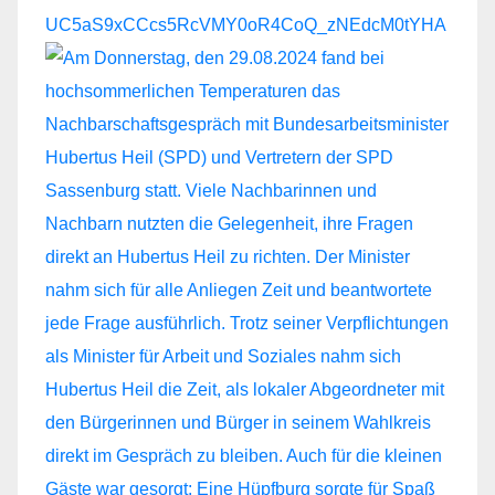
UC5aS9xCCcs5RcVMY0oR4CoQ_zNEdcM0tYHA