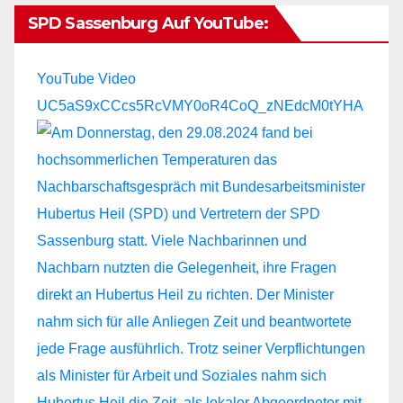
SPD Sassenburg Auf YouTube:
YouTube Video
UC5aS9xCCcs5RcVMY0oR4CoQ_zNEdcM0tYHA