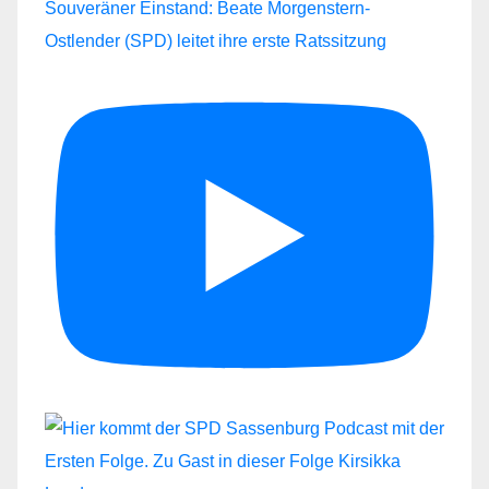
Souveräner Einstand: Beate Morgenstern-
Ostlender (SPD) leitet ihre erste Ratssitzung