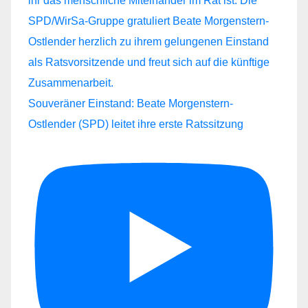
Souveräner Einstand: Beate Morgenstern-
Ostlender (SPD) leitet ihre erste Ratssitzung