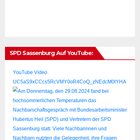
SPD Sassenburg Auf YouTube:
YouTube Video
UC5aS9xCCcs5RcVMY0oR4CoQ_zNEdcM0tYHA