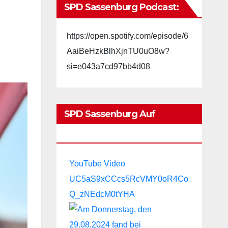
SPD Sassenburg Podcast:
https://open.spotify.com/episode/6
AaiBeHzkBlhXjnTU0uO8w?
si=e043a7cd97bb4d08
SPD Sassenburg Auf
YouTube:
YouTube Video
UC5aS9xCCcs5RcVMY0oR4Co
Q_zNEdcM0tYHA