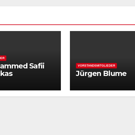
DER
ammed Safii
VORSTANDSMITGLIEDER
akas
Jürgen Blume