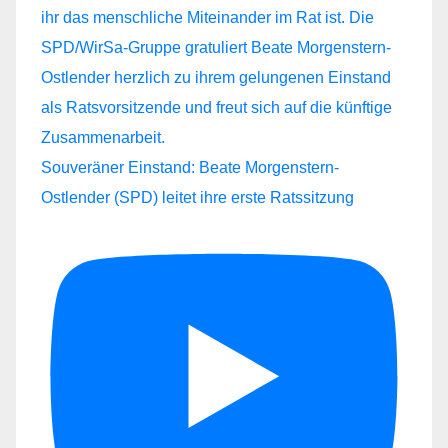
Souveräner Einstand: Beate Morgenstern-
Ostlender (SPD) leitet ihre erste Ratssitzung