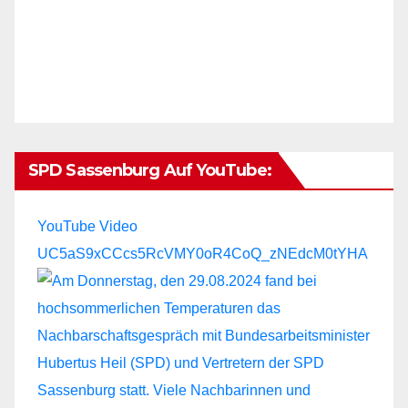
SPD Sassenburg Auf YouTube:
YouTube Video
UC5aS9xCCcs5RcVMY0oR4CoQ_zNEdcM0tYHA