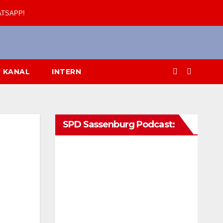
ATSAPP!
 KANAL
INTERN
SPD Sassenburg Podcast: