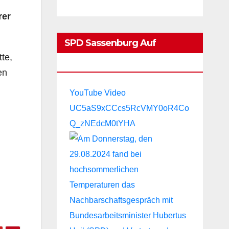
rer
SPD Sassenburg Auf
te,
YouTube:
en
YouTube Video
UC5aS9xCCcs5RcVMY0oR4Co
Q_zNEdcM0tYHA