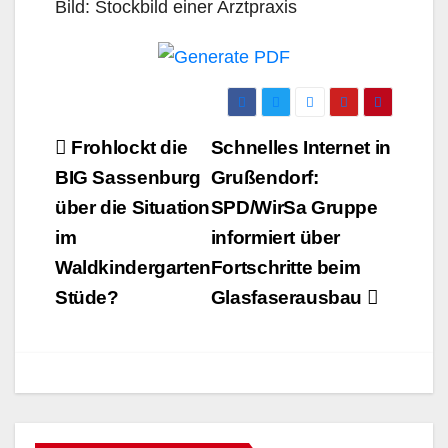
Bild: Stockbild einer Arztpraxis
Beitrags-
Frohlockt die
Schnelles Internet in
Navigation
BIG Sassenburg
Grußendorf:
über die Situation
SPD/WirSa Gruppe
im
informiert über
Waldkindergarten
Fortschritte beim
Stüde?
Glasfaserausbau