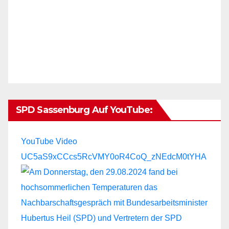
SPD Sassenburg Auf YouTube:
YouTube Video
UC5aS9xCCcs5RcVMY0oR4CoQ_zNEdcM0tYHA