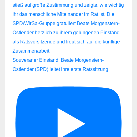
Souveräner Einstand: Beate Morgenstern-
Ostlender (SPD) leitet ihre erste Ratssitzung