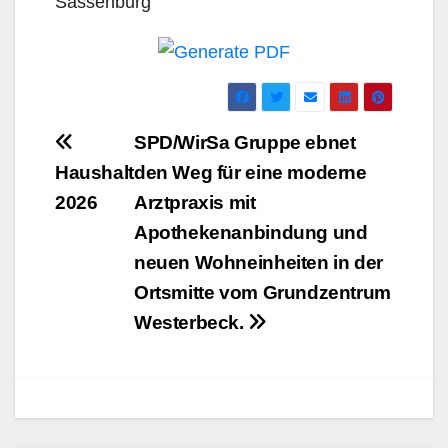
Sassenburg
Beitrags-
SPD/WirSa Gruppe ebnet
Navigation
Haushalt
den Weg für eine moderne
2026
Arztpraxis mit
Apothekenanbindung und
neuen Wohneinheiten in der
Ortsmitte vom Grundzentrum
Westerbeck.