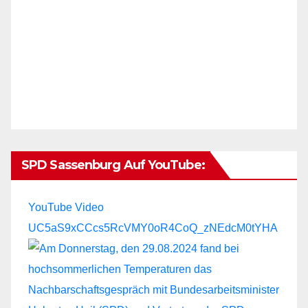
SPD Sassenburg Auf YouTube:
YouTube Video
UC5aS9xCCcs5RcVMY0oR4CoQ_zNEdcM0tYHA