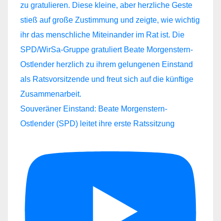
Souveräner Einstand: Beate Morgenstern-
Ostlender (SPD) leitet ihre erste Ratssitzung