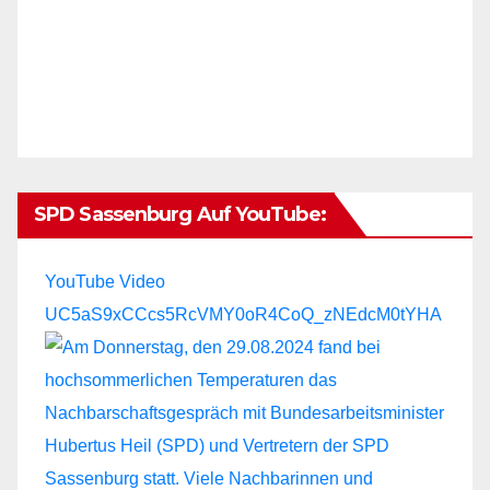
SPD Sassenburg Auf YouTube:
YouTube Video
UC5aS9xCCcs5RcVMY0oR4CoQ_zNEdcM0tYHA