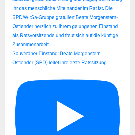
Souveräner Einstand: Beate Morgenstern-
Ostlender (SPD) leitet ihre erste Ratssitzung