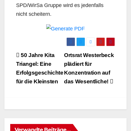
SPD/WirSa Gruppe wird es jedenfalls
nicht scheitern.
Beitrags-
50 Jahre Kita
Ortsrat Westerbeck
Navigation
Triangel: Eine
plädiert für
Erfolgsgeschichte
Konzentration auf
für die Kleinsten
das Wesentliche!
Verwandte Beiträge...