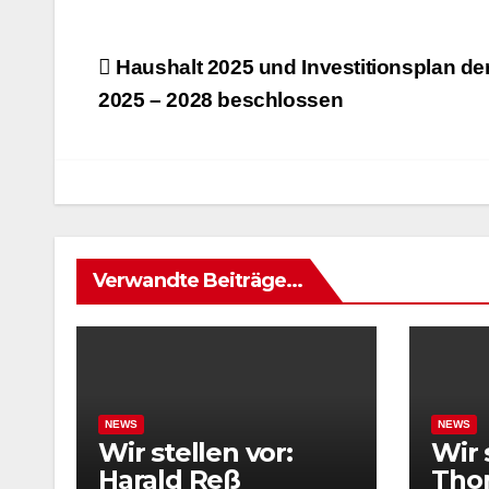
Beitrags-
Haushalt 2025 und Investitionsplan de
Navigation
2025 – 2028 beschlossen
Verwandte Beiträge...
NEWS
NEWS
Wir stellen vor:
Wir 
Harald Reß
Tho