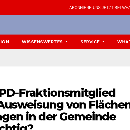
ABONNIERE UNS JETZT BEI WH
TION
WISSENSWERTES
SERVICE
WHA
PD-Fraktionsmitglied
 Ausweisung von Fläche
agen in der Gemeinde
chtig?