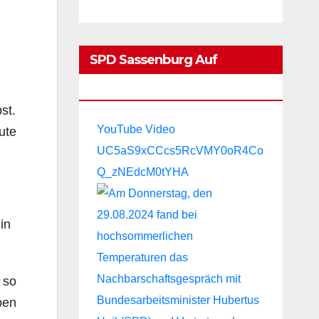
SPD Sassenburg Auf
YouTube:
st.
YouTube Video
ute
UC5aS9xCCcs5RcVMY0oR4Co
Q_zNEdcM0tYHA
in
 so
ben