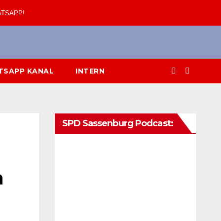
ATSAPP!
TSAPP KANAL
INTERN
SPD Sassenburg Podcast:
n