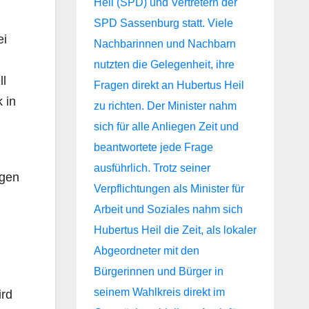
ei
ll
 in
agen
ird