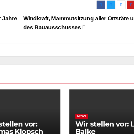
r Jahre
Windkraft, Mammutsitzung aller Ortsräte 
des Bauausschusses
NEWS
stellen vor:
Wir stellen vor: 
mas Klopsch
Balke