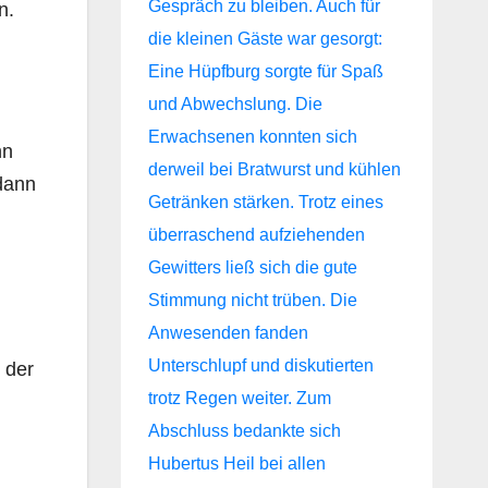
n.
nn
dann
 der