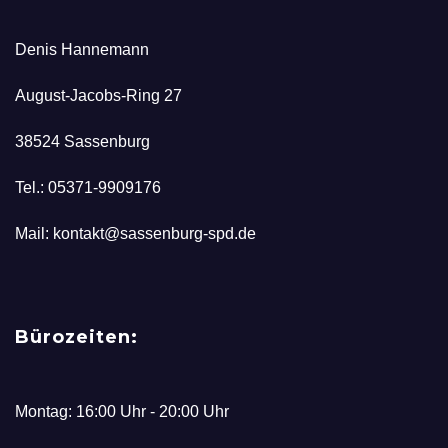
Kirsik
nk:
Denis Hannemann
ka
https
Lans
%3A
August-Jacobs-Ring 27
mann
%2F%
38524 Sassenburg
-
2Fsas
&url=
senbu
Tel.: 05371-9909176
https
rg-
Mail: kontakt@sassenburg-spd.de
%3A
spd.d
%2F%
e%2F
2Fsas
event
senbu
s%2F
Bürozeiten:
rg-
buerg
spd.d
erfrag
Montag: 16:00 Uhr - 20:00 Uhr
e%2F
estun
event
de-