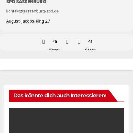
SPD SASSENBURG
kontakt@sassenburg-spd.de
August-Jacobs-Ring 27
<a
<a
class=
class=
"tw
"em
evo_s
evo_s
s"
s"
onclic
href="
k="jav
mailt
Das könnte dich auch Interessieren:
ascrip
o:?
t:wind
subje
ow.op
ct=
Bü
en(thi
rgerfr