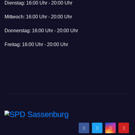
Dienstag: 16:00 Uhr - 20:00 Uhr
s%2F
mit-
Mittwoch: 16:00 Uhr - 20:00 Uhr
buerg
kirsikk
erfrag
a-
Donnerstag: 16:00 Uhr - 20:00 Uhr
estun
lansm
de-
ann%
Freitag: 16:00 Uhr - 20:00 Uhr
mit-
2F%0
kirsikk
A"
a-
targe
lansm
t="_bl
ann%
ank">
2F"
title="
Share
SPD Sassenburg
on
Wir gestalten Zukunft gemeinsam!
Twitt