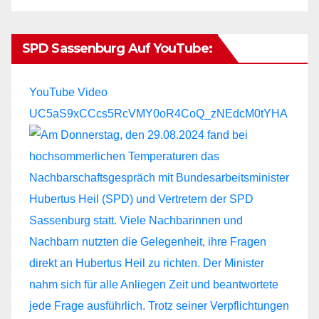
SPD Sassenburg Auf YouTube:
YouTube Video
UC5aS9xCCcs5RcVMY0oR4CoQ_zNEdcM0tYHA