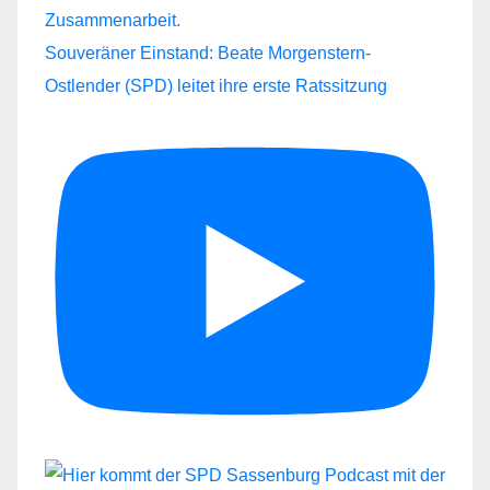
Souveräner Einstand: Beate Morgenstern-
Ostlender (SPD) leitet ihre erste Ratssitzung