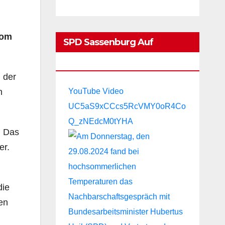
vom
SPD Sassenburg Auf
YouTube:
n der
n
YouTube Video
UC5aS9xCCcs5RcVMY0oR4Co
Q_zNEdcM0tYHA
. Das
er.
die
ien