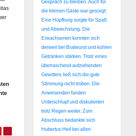
itas
ber
sten
nte