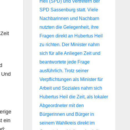
Zeit
d
. Und
erige
t ein
nd: