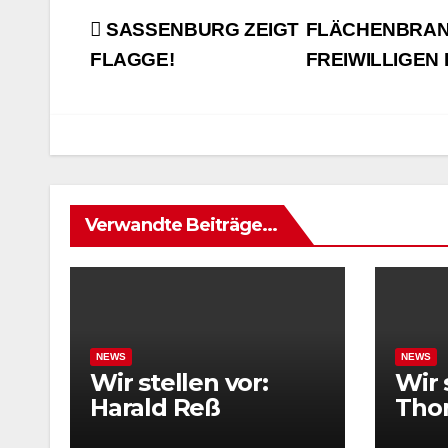
Beitrags-
SASSENBURG ZEIGT
FLÄCHENBRAND
Navigation
FLAGGE!
FREIWILLIGE
Verwandte Beiträge...
NEWS
NEWS
Wir stellen vor:
Wir 
Harald Reß
Tho